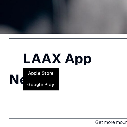
LAAX App
Apple Store
News
Google Play
Get more mount