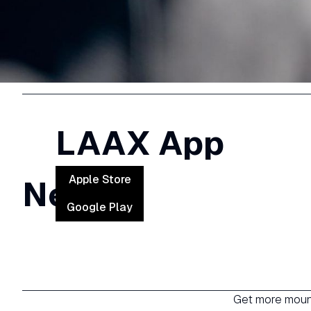
LAAX App
Apple Store
News
Google Play
Get more mount